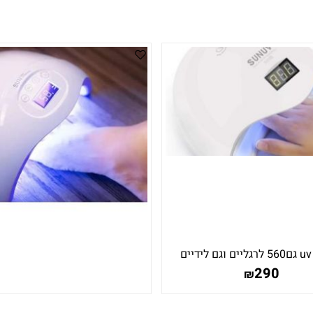
ם
290
₪