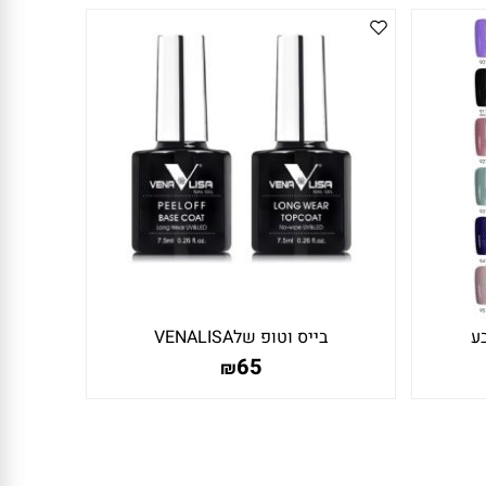
בע
בייס וטופ שלVENALISA
65
₪