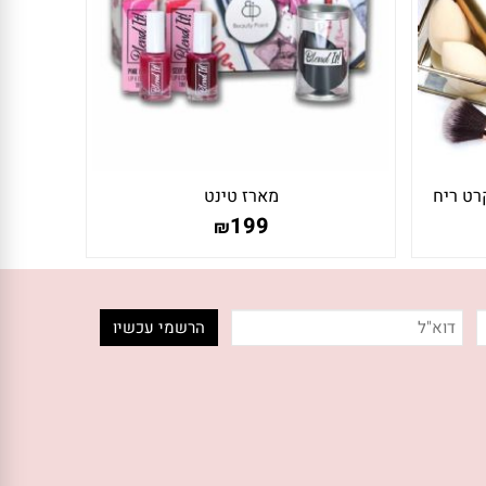
רט ריח
מארז טינט
גוף
199
₪