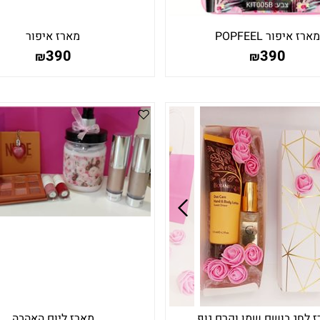
מארז איפור POPFEEL
מארז איפור
390
390
₪
₪
 לחג בושם שמן וקרם גוף
מארז ליום האהבה