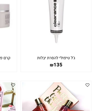
ג'ל טיפולי להסרת יבלות
קרם פע
135
₪