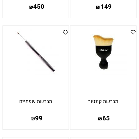
450
149
₪
₪
מברשת קונטור
מברשת שפתיים
99
65
₪
₪