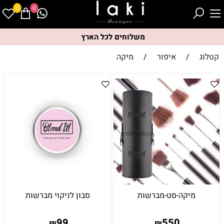
0
0
משלוחים לכל הארץ
קטלוג
/
איפור
/
מיקה
מיקה-סט-מברשות
סבון לניקוי מברשות
99
550
₪
₪