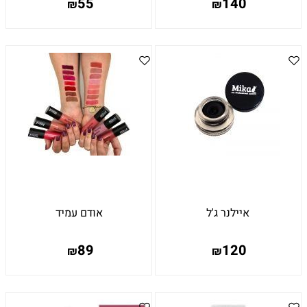
55
140
₪
₪
איילנר ג'ל
אודם עמיד
89
120
₪
₪