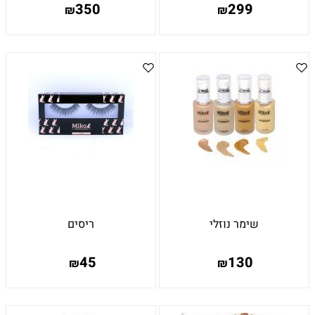
350
299
₪
₪
שימר נוזלי
ריסים
45
130
₪
₪