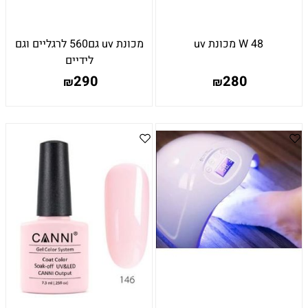
48 W מכונת uv
מכונת uv גם560 לרגליים וגם
לידיים
290
280
₪
₪