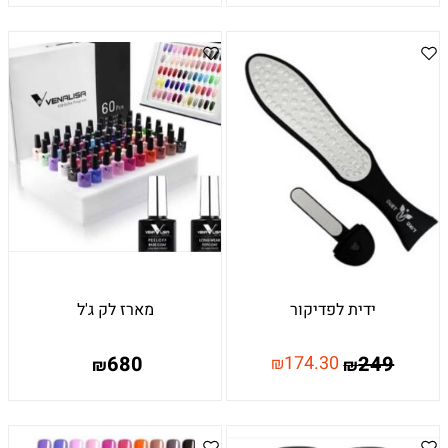
ידית לפדיקור
מארז לק ג'ל
680
174.30
249
₪
₪
₪